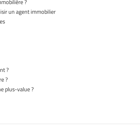
mmobilière ?
isir un agent immobilier
ges
nt ?
re ?
ne plus-value ?