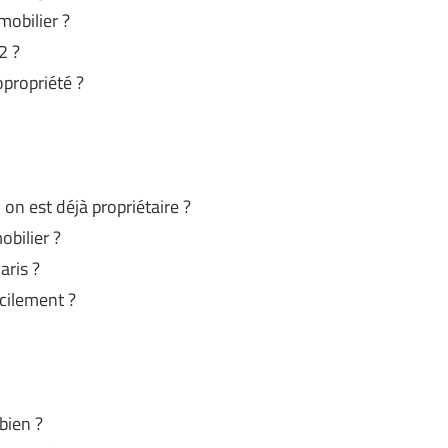
mobilier ?
2 ?
opropriété ?
n est déjà propriétaire ?
bilier ?
aris ?
cilement ?
bien ?